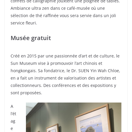
coffrets de calligraphie jouxtent une poignée de tables.
Ambiance ultra zen dans ce café-musée où une
sélection de thé raffinée vous sera servie dans un joli
service fleuri.
Musée gratuit
Créé en 2015 par une passionnée d’art et de culture, le
Sun Museum vise à promouvoir l’art chinois et
hongkongais. Sa fondatrice, le Dr. SUEN Yin Wah Chloe,
en a fait un instrument de valorisation des artistes et
collectionneurs. Des conférences et des expositions y
sont proposées.
A
l’ét
ag
e