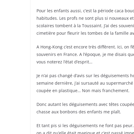
Pour les enfants aussi, c’est la période caca boud
habitudes. Les profs ne sont plus si nouveaux e
scolaires tombent à la Toussaint. J’ai des souven
cimetière pour fleurir les tombes de la famille a
A Hong-Kong c’est encore très différent. Ici, on
souvenirs en France. A l’époque, je me disais qu
vous noterez l’état d’esprit…
Je n’ai pas changé d’avis sur les déguisements ho
semaine dernière, j’ai sursauté au supermarché 
coupée en plastique… Non mais franchement.
Donc autant les déguisements avec têtes coupées
chasse aux bonbons des enfants me plaît.
Et tant pis si les déguisements ne font pas peur
on a dit qu’elle était magique et c’est passé impec