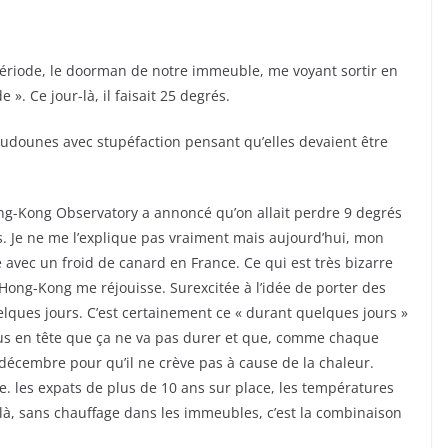
riode, le doorman de notre immeuble, me voyant sortir en
de ». Ce jour-là, il faisait 25 degrés.
oudounes avec stupéfaction pensant qu’elles devaient être
g-Kong Observatory a annoncé qu’on allait perdre 9 degrés
pes. Je ne me l’explique pas vraiment mais aujourd’hui, mon
avec un froid de canard en France. Ce qui est très bizarre
e Hong-Kong me réjouisse. Surexcitée à l’idée de porter des
lques jours. C’est certainement ce « durant quelques jours »
ous en tête que ça ne va pas durer et que, comme chaque
décembre pour qu’il ne crève pas à cause de la chaleur.
e. les expats de plus de 10 ans sur place, les températures
 là, sans chauffage dans les immeubles, c’est la combinaison