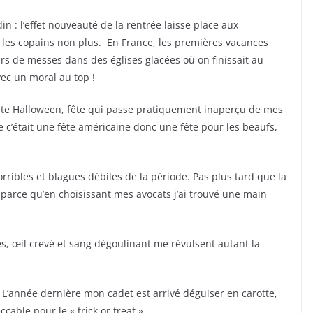
in : l’effet nouveauté de la rentrée laisse place aux
t les copains non plus. En France, les premières vacances
irs de messes dans des églises glacées où on finissait au
vec un moral au top !
 fête Halloween, fête qui passe pratiquement inaperçu de mes
e c’était une fête américaine donc une fête pour les beaufs,
rribles et blagues débiles de la période. Pas plus tard que la
parce qu’en choisissant mes avocats j’ai trouvé une main
, œil crevé et sang dégoulinant me révulsent autant la
. L’année dernière mon cadet est arrivé déguiser en carotte,
cable pour le « trick or treat ».