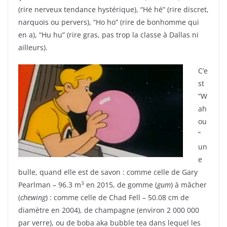
(rire nerveux tendance hystérique), “Hé hé” (rire discret,
narquois ou pervers), “Ho ho” (rire de bonhomme qui
en a), “Hu hu” (rire gras, pas trop la classe à Dallas ni
ailleurs).
C’e
st
“W
ah
ou
”
un
e
bulle, quand elle est de savon : comme celle de Gary
3
Pearlman – 96.3 m
en 2015, de gomme (
gum
) à mâcher
(
chewing
) : comme celle de Chad Fell – 50.08 cm de
diamètre en 2004), de champagne (environ 2 000 000
par verre), ou de boba aka bubble tea dans lequel les