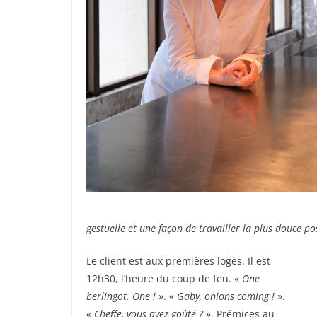
gestuelle et une façon de travailler la plus douce p
Le client est aux premières loges. Il est
12h30, l’heure du coup de feu. «
One
berlingot. One !
». «
Gaby, onions coming !
».
«
Cheffe, vous avez goûté ?
». Prémices au