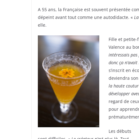
A 55 ans, la Française est souvent présentée com
dépeint avant tout comme une autodidacte. «
La
elle.
Fille et petite
Valence au bor
intéressais pas
donc ça n’avait 
s’inscrit en é
deviendra son 
la haute coutur
développer avec
regard de ceux 
pour apprendre
prématurémen
Les débuts
sont difficiles.
« Le créateur n’est plus là. Tout