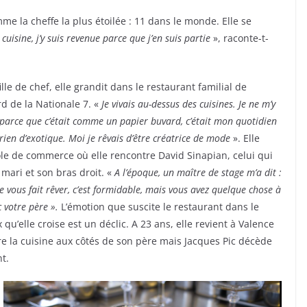
me la cheffe la plus étoilée : 11 dans le monde. Elle se
 cuisine, j’y suis revenue parce que j’en suis partie
», raconte-t-
-fille de chef, elle grandit dans le restaurant familial de
d de la Nationale 7. «
Je vivais au-dessus des cuisines. Je ne m’y
 parce que c’était comme un papier buvard, c’était mon quotidien
rien d’exotique. Moi je rêvais d’être créatrice de mode
». Elle
cole de commerce où elle rencontre David Sinapian, celui qui
mari et son bras droit. «
A l’époque, un maître de stage m’a dit :
e vous fait rêver, c’est formidable, mais vous avez quelque chose à
 votre père ».
L’émotion que suscite le restaurant dans le
qu’elle croise est un déclic. A 23 ans, elle revient à Valence
 la cuisine aux côtés de son père mais Jacques Pic décède
t.