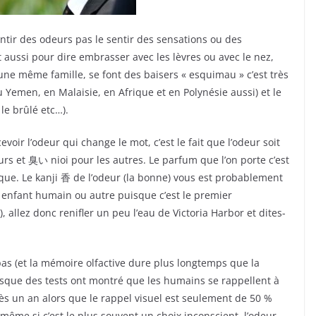
entir des odeurs pas le sentir des sensations ou des
rt aussi pour dire embrasser avec les lèvres ou avec le nez,
’une même famille, se font des baisers « esquimau » c’est très
Yemen, en Malaisie, en Afrique et en Polynésie aussi) et le
 le brûlé etc…).
evoir l’odeur qui change le mot, c’est le fait que l’odeur soit
urs et
臭い
nioi pour les autres. Le parfum que l’on porte c’est
que. Le kanji
香
de l’odeur (la bonne) vous est probablement
 enfant humain ou autre puisque c’est le premier
, allez donc renifler un peu l’eau de Victoria Harbor et dites-
 pas (et la mémoire olfactive dure plus longtemps que la
sque des tests ont montré que les humains se rappellent à
s un an alors que le rappel visuel est seulement de 50 %
 même si c’est le plus souvent un choix inconscient, l’odeur