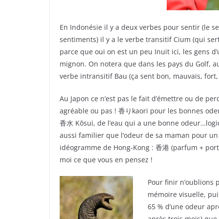
En Indonésie il y a deux verbes pour sentir (le s
sentiments) il y a le verbe transitif Cium (qui se
parce que oui on est un peu Inuit ici, les gens d
mignon. On notera que dans les pays du Golf, au 
verbe intransitif Bau (ça sent bon, mauvais, fort,
Au Japon ce n’est pas le fait d’émettre ou de perc
agréable ou pas !
香り
kaori pour les bonnes ode
香水
Kōsui, de l’eau qui a une bonne odeur…logi
aussi familier que l’odeur de sa maman pour un
idéogramme de Hong-Kong :
香港
(parfum + port)
moi ce que vous en pensez !
Pour finir n’oublions
mémoire visuelle, pui
65 % d’une odeur aprè
après trois mois) que