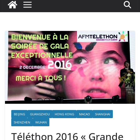
BEIJING
GUANGZHOU
HONG KONG
MACAO
SHANGHAI
SHENZHEN
WUHAN
Téléthon 2016 « Grande