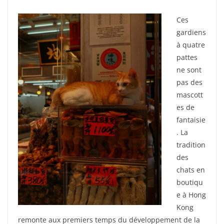
Ces
gardiens
à quatre
pattes
ne sont
pas des
mascott
es de
fantaisie
. La
tradition
des
chats en
boutiqu
e à Hong
Kong
remonte aux premiers temps du développement de la